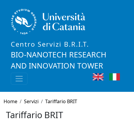
Salta al contenuto principale
Centro Servizi B.R.I.T.
BIO-NANOTECH RESEARCH
AND INNOVATION TOWER
English
Italia
Briciole di pane
Home
Servizi
Tariffario BRIT
Tariffario BRIT